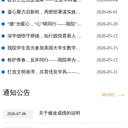
凝心聚力启新程，周密部署谋实效——yl23455永利集团师德师风建设月全面启动
2026-06-01
“微”光暖心，“心”晴同行——我院“一站式”学生社区“书记工作坊”第八篇——心理困惑与成长指引小妙招分享
2026-05-20
深学细悟守师德，知行践悟育新人 ——扎实推进师德师风系列主题活动
2026-05-15
我院学生首次参加美国大学生数学建模竞赛获佳绩
2026-05-15
检护青春，反诈同行——我院举办保密宣传教育暨法治安全主题系列活动
2026-05-15
打造文明港湾，共育优良学风——我院文明宿舍创建活动圆满落幕
2026-05-11
通知公告
MORE
关于修改成绩的说明
2026-07-06