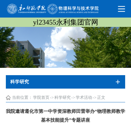
yl23455永利集团官网
科学研究
当前位置：
学院首页
->
科学研究
->
学术活动
->
正文
我院邀请遵化市第一中学资深教师田雷举办“物理教师教学
基本技能提升”专题讲座