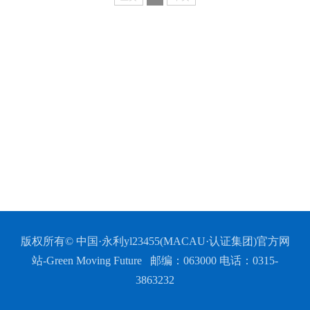
版权所有© 中国·永利yl23455(MACAU·认证集团)官方网
站-Green Moving Future 邮编：063000 电话：0315-
3863232