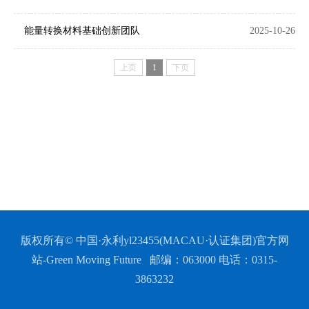
能量转换材料基础创新团队
2025-10-26
上页
1
下页
版权所有© 中国·永利yl23455(MACAU·认证集团)官方网
站-Green Moving Future 邮编：063000 电话：0315-
3863232