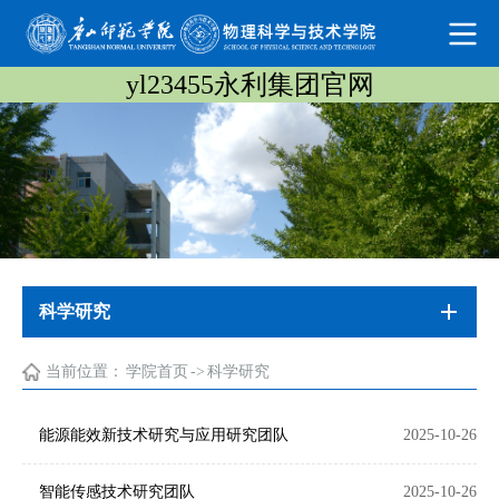
yl23455永利集团官网
科学研究
当前位置：
学院首页
->
科学研究
能源能效新技术研究与应用研究团队
2025-10-26
智能传感技术研究团队
2025-10-26