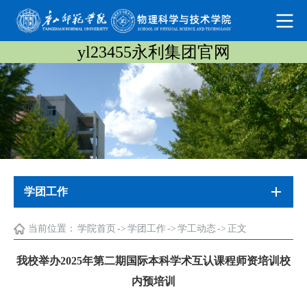
yl23455永利集团官网
学团工作
当前位置：
学院首页
->
学团工作
->
学工动态
->
正文
我校举办2025年第二期国际本科学术互认课程师资培训校
内预培训