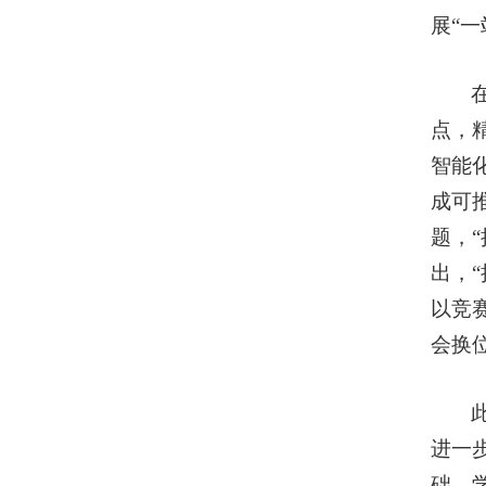
展“
点，
智能
成可
题，
出，
以竞
会换
进一
础。